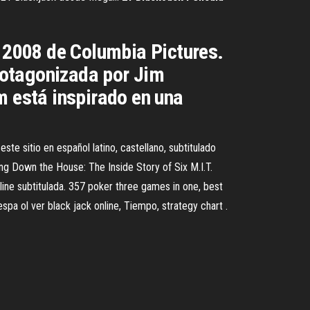
e 2008 de Columbia Pictures.
protagonizada por Jim
m está inspirado en una
te sitio en español latino, castellano, subtitulado
ng Down the House: The Inside Story of Six M.I.T.
nline subtitulada. 357 poker three games in one, best
espa ol ver black jack online, Tiempo, strategy chart .