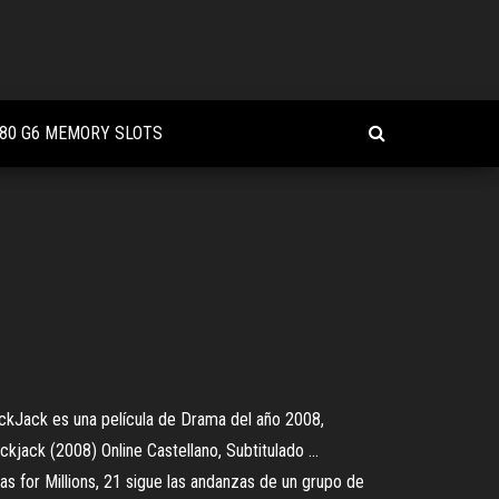
80 G6 MEMORY SLOTS
lackJack es una película de Drama del año 2008,
jack (2008) Online Castellano, Subtitulado ...
s for Millions, 21 sigue las andanzas de un grupo de