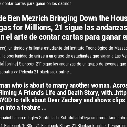
 contar cartas para ganar en los casinos.
de Ben Mezrich Bringing Down the House
as for Millions, 21 sigue las andanzas
n el arte de contar cartas para ganar e
s), un tímido y brillante estudiante del Instituto Tecnológico de Massa
, la oportunidad de unirse a un grupo de estudiantes que viajan a Las Veg
cula] [online] Sipnosis: 21" sigue las andanzas de un grupo de jóvenes que
opatra >> Pelicula 21 black jack online ...
h a man who is about to marry another woman. Ac
Filming A Friend's Life and Death Story, with…ht
D to talk about Dear Zachary and shows clips of 
n into a feature ...
añol Latino e Inglés Subtitulada. SubtitutladoDeja un comentario sobre 
 21 Blackjack 1080p, 21 Blackjack Bluray, 21 Blackjack online, Descarga