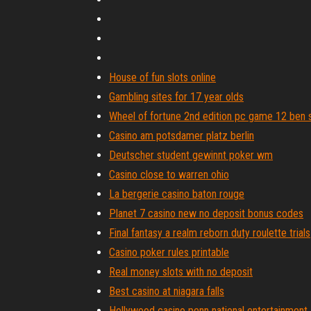
House of fun slots online
Gambling sites for 17 year olds
Wheel of fortune 2nd edition pc game 12 ben 
Casino am potsdamer platz berlin
Deutscher student gewinnt poker wm
Casino close to warren ohio
La bergerie casino baton rouge
Planet 7 casino new no deposit bonus codes
Final fantasy a realm reborn duty roulette trials
Casino poker rules printable
Real money slots with no deposit
Best casino at niagara falls
Hollywood casino penn national entertainment